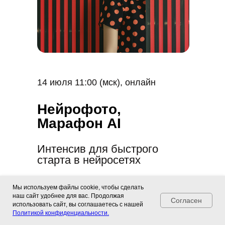
14 июля 11:00 (мск), онлайн
Нейрофото,
Марафон AI
Интенсив для быстрого
старта в нейросетях
Мы используем файлы cookie, чтобы сделать
6000 ₽ — ЗАПИСАТЬСЯ
наш сайт удобнее для вас. Продолжая
Согласен
использовать сайт, вы соглашаетесь с нашей
х встречи
12–16 августа
«Машина желаний» — беспла
Политикой конфиденциальности.
60 € — ОПЛАТИТЬ В ЕВРО