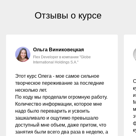
Отзывы о курсе
Ольга Виниковецкая
Flex Developer в компании "Globe
International Holdings S.A."
Этот курс Олега - мое самое сильное
С
творческое переживание за последние
к
несколько лет.
и
По ходу мы проделали огромную работу.
M
Количество информации, которое мне
м
надо было переварить и усвоить
э
зашкаливало и ощутимо превышало
ф
доступный мне объем, даже притом, что
к
занятия были всего два раза в неделю, а