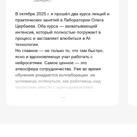
сценарист
В октябре 2025 г. я прошёл два курса лекций и
практических занятий в Лаборатории Олега
Цербаева. Оба курса — захватывающий
интенсив, который полностью погружает в
процесс и заставляет влюбиться в AI-
технологии.
Но главное — не только то, что там быстро,
ясно и вдохновляюще учат работать с
нейросетями. Самое ценное — это
атмосфера сотрудничества. Уже во время
обучения рождаются коллаборации: не
успеваешь оглянуться, как работаешь над
проектами вместе с преподавателями.
Этим живым взаимопроникновением — когда
обучение естественно перерастает в
совместное творчество — Лаборатория для
меня особенно дорога и интересна.
Всем, кто интересуется современными
технологиями и кино, искренне рекомендую